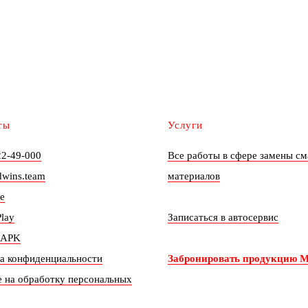
ты
Услуги
22-49-000
Все работы в сфере замены с
dwins.team
материалов
e
lay
Записаться в автосервис
 APK
а конфиденциальности
Забронировать продукцию M
е на обработку персональных