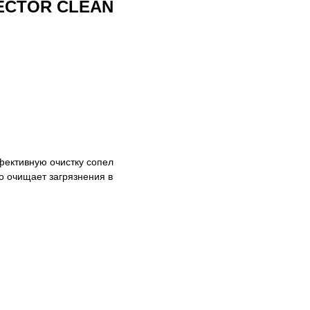
JECTOR CLEAN
фективную очистку сопел
о очищает загрязнения в