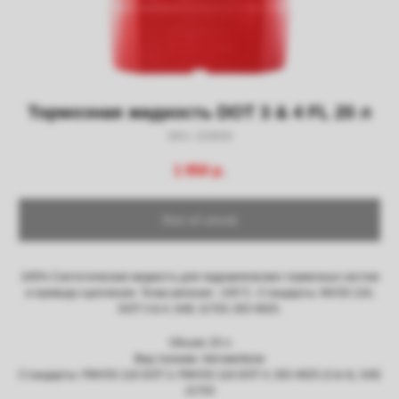
Получить скидку
Тормозная жидкость DOT 3 & 4 FL 20 л
SKU:
103830
1 950
р.
Out of stock
100% Синтетическая жидкость для гидравлических тормозных систем
и привода сцепления. Точка кипения : 245°C. Стандарты: MVSS 116;
DOT 3 & 4; SAE J1703; ISO 4925.
Объем: 20 л
Вид техники: Автомобили
Стандарты: FMVSS 116 DOT 3, FMVSS 116 DOT 4, ISO 4925 (3 & 4), SAE
J1703