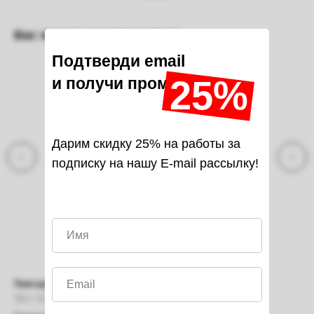
Вас может заинтересовать
Подтверди email
25%
и получи промо-код на
Дарим скидку 25% на работы за
подписку на нашу E-mail рассылку!
Присадка DPF JET CLEAN MPS 0.3 л
Оч
SKU:
110486
SK