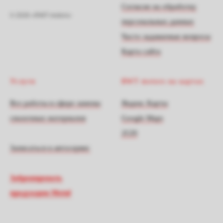
Согласие на обработку
© 2026 «RWT motors»
персональных данных
Часто задаваемые вопросы
Карта сайта
Услуги
RWT motors на картах
Все работы в сфере замены
Яндекс Карты
смазочных материалов
Google Maps
2GIS
Записаться в автосервис
Забронировать
продукцию Motul