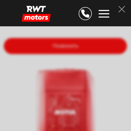
Позвонить
Дарим скидку 25% за
подтверждение E-mail
Остаёмся на связи