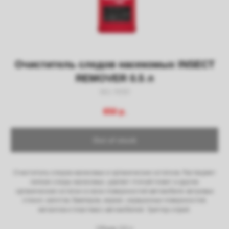
Получить скидку
Очиститель следов насекомых INSECT
REMOVER 0.5 л
SKU:
110151
650
р.
Out of stock
Очиститель следов насекомых и органических остатков. Растворяет
липкие следы насекомых, удаляет птичий помет и другие
органические остатки со всех поверхностей автомобиля: ветровых
стекол, капотов, бамперов, зеркал, окрашенных поверхностей,
металлов и пластмасс автомобилей. Триггер-спрей.