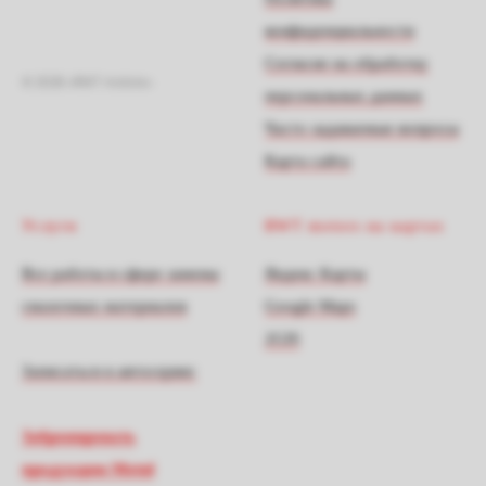
конфиденциальности
Согласие на обработку
© 2026 «RWT motors»
персональных данных
Часто задаваемые вопросы
Карта сайта
Услуги
RWT motors на картах
Все работы в сфере замены
Яндекс Карты
смазочных материалов
Google Maps
2GIS
Записаться в автосервис
Забронировать
продукцию Motul