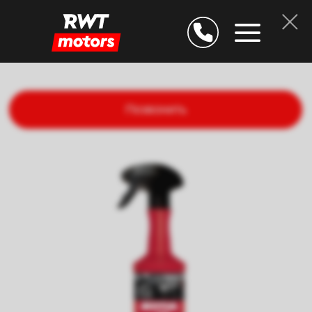
Позвонить
Дарим скидку 25% за
подтверждение E-mail
Остаёмся на связи