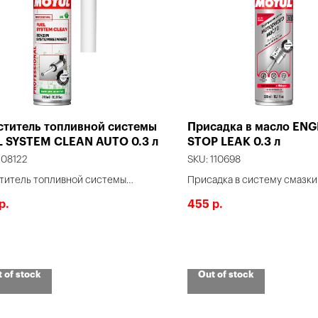
ститель топливной системы
Присадка в масло ENG
L SYSTEM CLEAN AUTO 0.3 л
STOP LEAK 0.3 л
108122
SKU:
110698
титель топливной системы
Присадка в систему смазки
нового двигателя.
для устранения течей.
455
р.
р.
 of stock
Out of stock