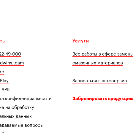
кты
Услуги
 22-49-000
Все работы в сфере замен
edwins.team
смазочных материалов
re
Play
Записаться в автосервис
ь APK
ка конфиденциальности
Забронировать продукцию
ие на обработку
альных данных
задаваемые вопросы