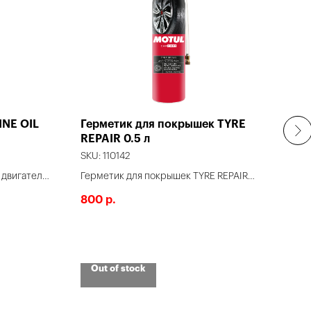
INE OIL
Герметик для покрышек TYRE
Очи
REPAIR 0.5 л
SKU:
SKU:
110142
Очис
 двигателя
Герметик для покрышек TYRE REPAIR
филь
2 1
0.5 л. Средство для ремонта и
800
р.
подкачки шин.
Объе
Out of stock