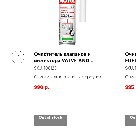
 0.5 л
Очиститель клапанов и
Очи
инжектора VALVE AND
FUE
INJECTOR CLEAN 0.3 л
SKU:
108123
SKU:
ктивно
Очиститель клапанов и форсунок.
Очис
иля, без
бензи
990
995
р.
о
Out of stock
Out