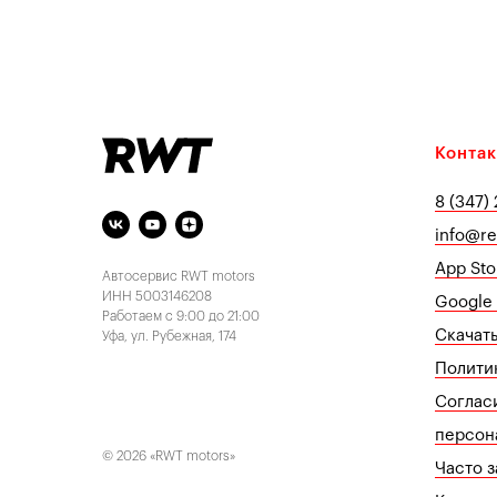
Конта
8 (347)
info@r
App Sto
Автосервис RWT motors
ИНН 5003146208
Google 
Работаем с 9:00 до 21:00
Скачат
Уфа, ул. Рубежная, 174
Полити
Соглас
персон
© 2026 «RWT motors»
Часто 