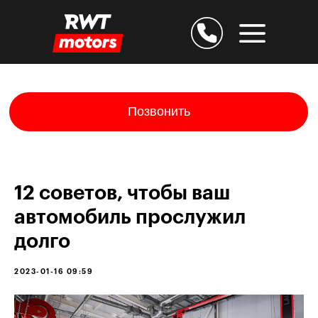
Позвонить
12 советов, чтобы ваш
автомобиль прослужил
долго
Дарим скидку 25% за
2023-01-16 09:59
подтверждение E-mail
Остаёмся на связи