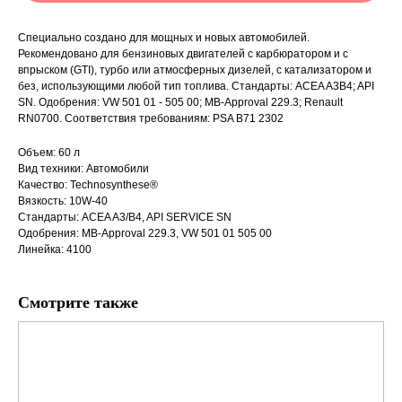
Специально создано для мощных и новых автомобилей.
Рекомендовано для бензиновых двигателей с карбюратором и с
впрыском (GTI), турбо или атмосферных дизелей, с катализатором и
без, использующими любой тип топлива. Стандарты: ACEA A3B4; API
SN. Одобрения: VW 501 01 - 505 00; MB-Approval 229.3; Renault
RN0700. Соответствия требованиям: PSA B71 2302
Объем: 60 л
Вид техники: Автомобили
Качество: Technosynthese®
Вязкость: 10W-40
Стандарты: ACEA A3/B4, API SERVICE SN
Одобрения: MB-Approval 229.3, VW 501 01 505 00
Линейка: 4100
Смотрите также