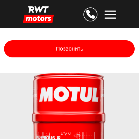
Позвонить
Дарим скидку 25% за
подтверждение E-mail
Остаёмся на связи