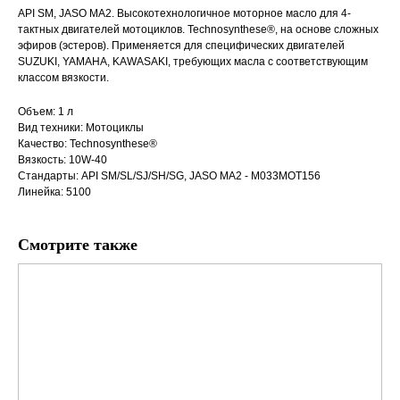
API SM, JASO MA2. Высокотехнологичное моторное масло для 4-
тактных двигателей мотоциклов. Technosynthese®, на основе сложных
эфиров (эстеров). Применяется для специфических двигателей
SUZUKI, YAMAHA, KAWASAKI, требующих масла с соответствующим
классом вязкости.
Объем: 1 л
Вид техники: Мотоциклы
Качество: Technosynthese®
Вязкость: 10W-40
Стандарты: API SM/SL/SJ/SH/SG, JASO MA2 - M033MOT156
Линейка: 5100
Смотрите также