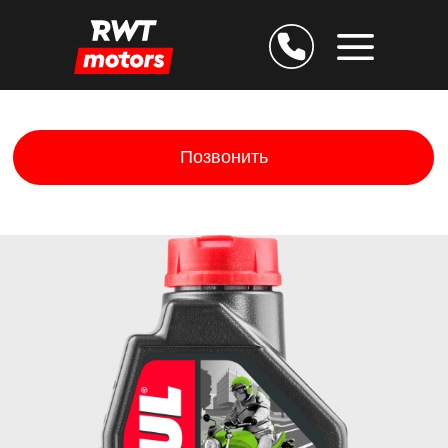
Позвонить
Дарим скидку 25% за
подтверждение E-mail
Остаёмся на связи