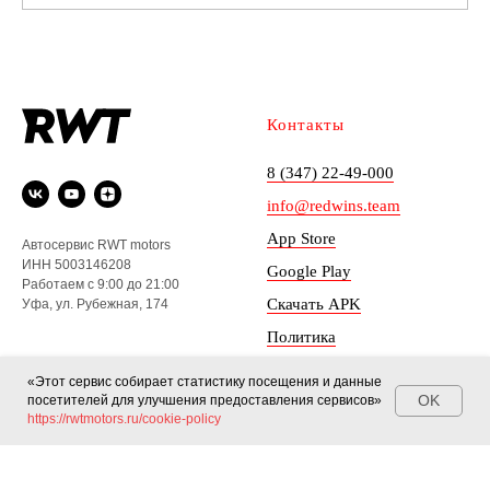
Контакты
8 (347) 22-49-000
info@redwins.team
App Store
Автосервис RWT motors
ИНН 5003146208
Google Play
Работаем с 9:00 до 21:00
Скачать APK
Уфа, ул. Рубежная, 174
Политика
конфиденциальности
«Этот сервис собирает статистику посещения и данные
OK
посетителей для улучшения предоставления сервисов»
Согласие на обработку
https://rwtmotors.ru/cookie-policy
© 2026 «RWT motors»
персональных данных
Часто задаваемые вопросы