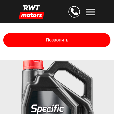
Позвонить
Дарим скидку 25% за
подтверждение E-mail
Остаёмся на связи