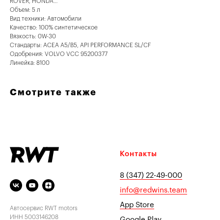
ROVER, HONDA…
Объем: 5 л
Вид техники: Автомобили
Качество: 100% синтетическое
Вязкость: 0W-30
Стандарты: ACEA A5/B5, API PERFORMANCE SL/CF
Одобрения: VOLVO VCC 95200377
Линейка: 8100
Смотрите также
Контакты
8 (347) 22-49-000
info@redwins.team
App Store
Автосервис RWT motors
ИНН 5003146208
Google Play