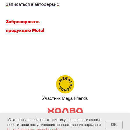
Записаться в автосервис
Забронировать
продукцию Motul
Участник Mega Friends
Участник «Халва»
«Этот сервис собирает статистику посещения и данные
OK
посетителей для улучшения предоставления сервисов»
https://rwtmotors.ru/cookie-policy