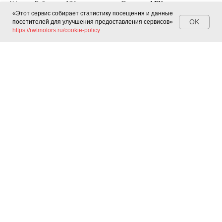
Скачать APK
Уфа, ул. Рубежная, 174
«Этот сервис собирает статистику посещения и данные
Политика
OK
посетителей для улучшения предоставления сервисов»
https://rwtmotors.ru/cookie-policy
конфиденциальности
Согласие на обработку
© 2026 «RWT motors»
персональных данных
Часто задаваемые вопросы
Карта сайта
Услуги
RWT motors на картах
Все работы в сфере замены
Яндекс Карты
смазочных материалов
Google Maps
2GIS
Записаться в автосервис
Забронировать