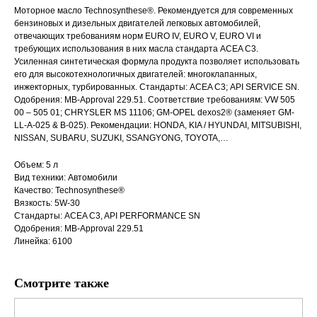
Моторное масло Technosynthese®. Рекомендуется для современных
бензиновых и дизельных двигателей легковых автомобилей,
отвечающих требованиям норм EURO IV, EURO V, EURO VI и
требующих использования в них масла стандарта ACEA C3.
Усиленная синтетическая формула продукта позволяет использовать
его для высокотехнологичных двигателей: многоклапанных,
инжекторных, турбированных. Стандарты: ACEA С3; API SERVICE SN.
Одобрения: MB-Approval 229.51. Соответствие требованиям: VW 505
00 – 505 01; CHRYSLER MS 11106; GM-OPEL dexos2® (заменяет GM-
LL-A-025 & B-025). Рекомендации: HONDA, KIA / HYUNDAI, MITSUBISHI,
NISSAN, SUBARU, SUZUKI, SSANGYONG, TOYOTA,…
Объем: 5 л
Вид техники: Автомобили
Качество: Technosynthese®
Вязкость: 5W-30
Стандарты: ACEA C3, API PERFORMANCE SN
Одобрения: MB-Approval 229.51
Линейка: 6100
Смотрите также