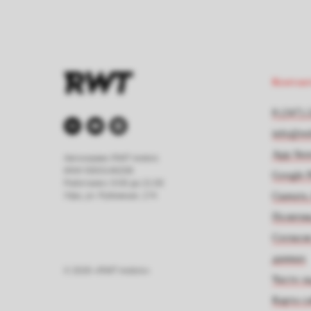
Контак
8 (347) 
info@re
App Stor
Автосервис RWT motors
ИНН 5003146208
Google P
Работаем с 9:00 до 21:00
Скачать
Уфа, ул. Рубежная, 174
Политик
Согласи
данных
© 2026 «RWT motors»
Часто з
Карта с