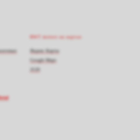
RWT motors на картах
мазочных
Яндекс Карты
Google Maps
2GIS
otul