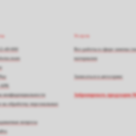
ты
Услуги
22-49-000
Все работы в сфере замены с
dwins.team
материалов
e
lay
Записаться в автосервис
 APK
а конфиденциальности
Забронировать продукцию M
е на обработку персональных
адаваемые вопросы
айта