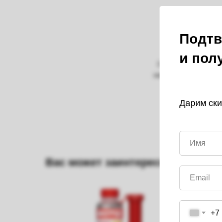
Подтв
и пол
Готовая к примене
неорганических прис
европейских
Дарим ски
Вас может заинтересовать
+7