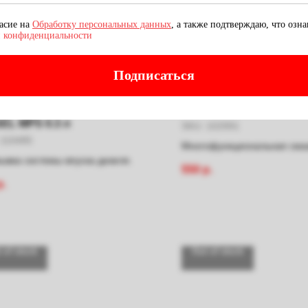
ласие на
Обработку персональных данных
, а также подтверждаю, что озна
 конфиденциальности
Подписаться
садка AIR INTAKE CLEAN
Смазка P4 E.Z. LUBE 0.
EL MPS 0.3 л
SKU:
102991
110485
Многофункциональная сма
ывка системы впуска дизеля.
антикоррозионного,
550
р.
влагоотталкивающего дейст
р.
 of stock
Out of stock