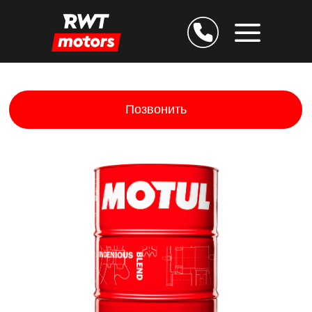
Позвонить
Дарим скидку 25% за
подтверждение E-mail
Остаёмся на связи