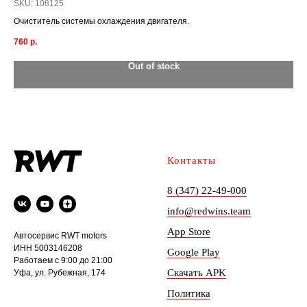
SKU:
108125
SK
Очиститель системы охлаждения двигателя.
Мно
вла
760
р.
55
Out of stock
Контакты
8 (347) 22-49-000
info@redwins.team
App Store
Автосервис RWT motors
ИНН 5003146208
Google Play
Работаем с 9:00 до 21:00
Скачать APK
Уфа, ул. Рубежная, 174
Политика