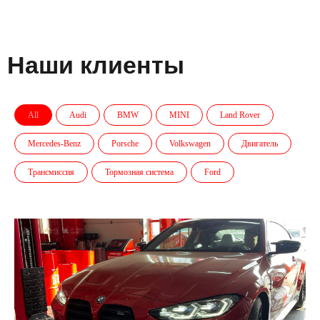
Наши клиенты
All
Audi
BMW
MINI
Land Rover
Mercedes-Benz
Porsche
Volkswagen
Двигатель
Трансмиссия
Тормозная система
Ford