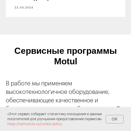
22.04.2024
Сервисные программы
Motul
В работе мы применяем
высокотехнологичное оборудование,
обеспечивающее качественное и
безопасное аппаратное обслуживание. В
«Этот сервис собирает статистику посещения и данные
автосервисе RWT motors проводят работы
OK
посетителей для улучшения предоставления сервисов»
https://rwtmotors.ru/cookie-policy
с применением новейших сервисных